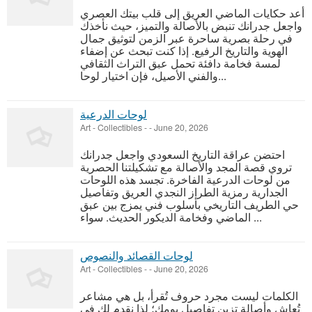
أعد حكايات الماضي العريق إلى قلب بيتك العصري
واجعل جدرانك تنبض بالأصالة والتميز، حيث نأخذك
في رحلة بصرية ساحرة عبر الزمن لتوثيق جمال
الهوية والتاريخ الرفيع. إذا كنت تبحث عن إضفاء
لمسة فخامة دافئة تحمل عبق التراث الثقافي
والفني الأصيل، فإن اختيار لوحا...
لوحات الدرعية
Art - Collectibles
-
-
June 20, 2026
احتضن عراقة التاريخ السعودي واجعل جدرانك
تروي قصة المجد والأصالة مع تشكيلتنا الحصرية
من لوحات الدرعية الفاخرة. تجسد هذه اللوحات
الجدارية رمزية الطراز النجدي العريق وتفاصيل
حي الطريف التاريخي بأسلوب فني يمزج بين عبق
الماضي وفخامة الديكور الحديث. سواء ...
لوحات القصائد والنصوص
Art - Collectibles
-
-
June 20, 2026
الكلمات ليست مجرد حروف تُقرأ، بل هي مشاعر
تُعاش وأصالة تزين تفاصيل يومك؛ لذا نقدم لك في