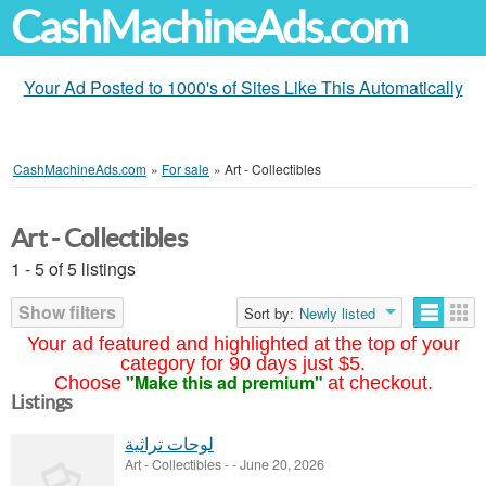
CashMachineAds.com
Your Ad Posted to 1000's of Sites Like This Automatically
CashMachineAds.com
»
For sale
»
Art - Collectibles
Art - Collectibles
1 - 5 of 5 listings
Show filters
Sort by:
Newly listed
Your ad featured and highlighted at the top of your
category for 90 days just $5.
"Make this ad premium"
Choose
at checkout.
Listings
لوحات تراثية
Art - Collectibles
-
-
June 20, 2026