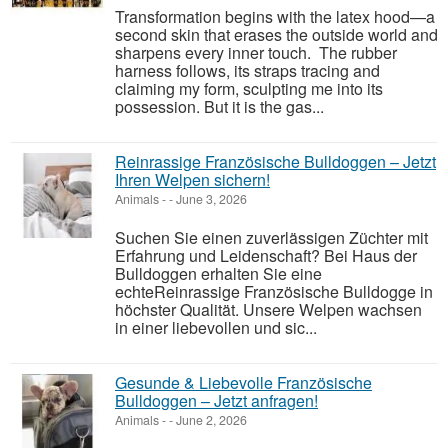
Transformation begins with the latex hood—a
second skin that erases the outside world and
sharpens every inner touch. The rubber
harness follows, its straps tracing and
claiming my form, sculpting me into its
possession. But it is the gas...
Reinrassige Französische Bulldoggen – Jetzt
Ihren Welpen sichern!
Animals
-
-
June 3, 2026
Suchen Sie einen zuverlässigen Züchter mit
Erfahrung und Leidenschaft? Bei Haus der
Bulldoggen erhalten Sie eine
echteReinrassige Französische Bulldogge in
höchster Qualität. Unsere Welpen wachsen
in einer liebevollen und sic...
Gesunde & Liebevolle Französische
Bulldoggen – Jetzt anfragen!
Animals
-
-
June 2, 2026