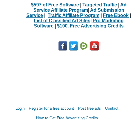
$597 of Free Software
|
Targeted Traffic
|
Ad
Service Affiliate Program
|
Ad Submission
Service
|
Traffic Affiliate Program
|
Free Ebook
|
List of Classified Ad Sites
|
Pro Marketing
Software
|
$100. Free Advertising Credits
Login
Register for a free account
Post free ads
Contact
How to Get Free Advertising Credits